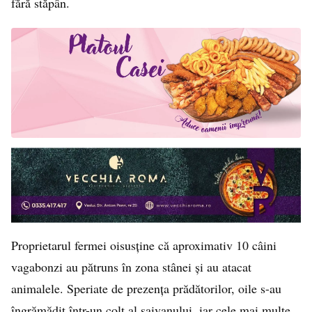
fără stăpân.
Proprietarul fermei oisusține că aproximativ 10 câini
vagabonzi au pătruns în zona stânei și au atacat
animalele. Speriate de prezența prădătorilor, oile s-au
îngrămădit într-un colț al saivanului, iar cele mai multe