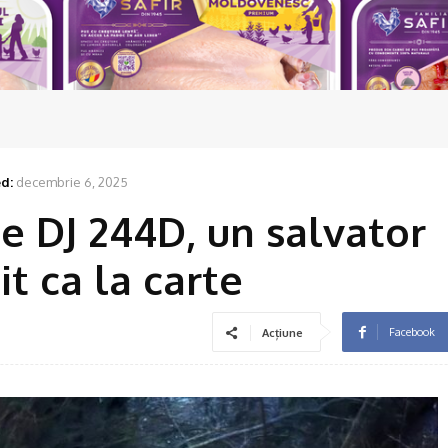
d:
decembrie 6, 2025
pe DJ 244D, un salvator
it ca la carte
Facebook
Acțiune