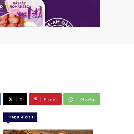
X
Pinterest
WhatsApp
Trebuie citit