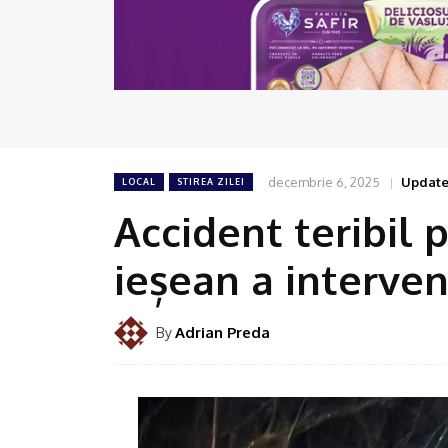
decembrie 6, 2025
Update
LOCAL
STIREA ZILEI
Accident teribil 
ieșean a interven
Adrian Preda
By