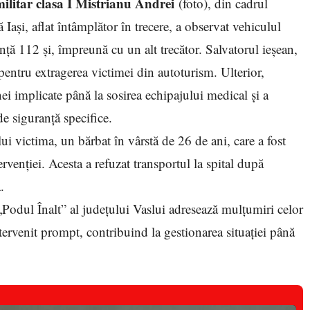
militar clasa I Mistrianu Andrei
(foto), din cadrul
 Iași, aflat întâmplător în trecere, a observat vehiculul
nță 112 și, împreună cu un alt trecător. Salvatorul ieșean,
 pentru extragerea victimei din autoturism. Ulterior,
nei implicate până la sosirea echipajului medical și a
de siguranță specifice.
 victima, un bărbat în vârstă de 26 de ani, care a fost
rvenției. Acesta a refuzat transportul la spital după
.
„Podul Înalt” al județului Vaslui adresează mulțumiri celor
ntervenit prompt, contribuind la gestionarea situației până