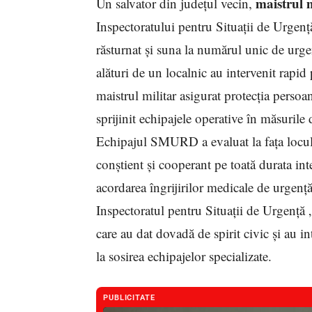
maistrul 
Un salvator din județul vecin,
Inspectoratului pentru Situații de Urgență
răsturnat și suna la numărul unic de urge
alături de un localnic au intervenit rapid
maistrul militar asigurat protecția persoa
sprijinit echipajele operative în măsurile 
Echipajul SMURD a evaluat la fața locului
conștient și cooperant pe toată durata inte
acordarea îngrijirilor medicale de urgență
Inspectoratul pentru Situații de Urgență 
care au dat dovadă de spirit civic și au i
la sosirea echipajelor specializate.
PUBLICITATE