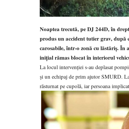
Noaptea trecută, pe DJ 244D, în drep
produs un accident tutier grav, după c
carosabile, într-o zonă cu lăstăriș. În
inițial rămas blocat în interiorul vehic
La locul intervenției s-au deplasat pompie
și un echipaj de prim ajutor SMURD. La so
răsturnat pe cupolă, iar persoana implica