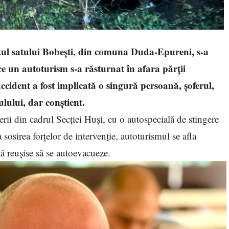
tul satului Bobești, din comuna Duda-Epureni, s-a
e un autoturism s-a răsturnat în afara părții
 accident a fost implicată o singură persoană, șoferul,
ulului, dar conștient.
rii din cadrul Secției Huși, cu o autospecială de stingere
sirea forțelor de intervenție, autoturismul se afla
tă reușise să se autoevacueze.