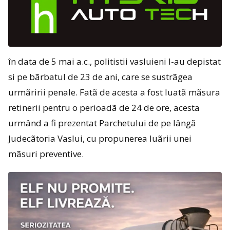
în data de 5 mai a.c., politistii vasluieni l-au depistat
si pe bãrbatul de 23 de ani, care se sustrãgea
urmãririi penale. Fatã de acesta a fost luatã mãsura
retinerii pentru o perioadã de 24 de ore, acesta
urmând a fi prezentat Parchetului de pe lângã
Judecãtoria Vaslui, cu propunerea luãrii unei
mãsuri preventive.