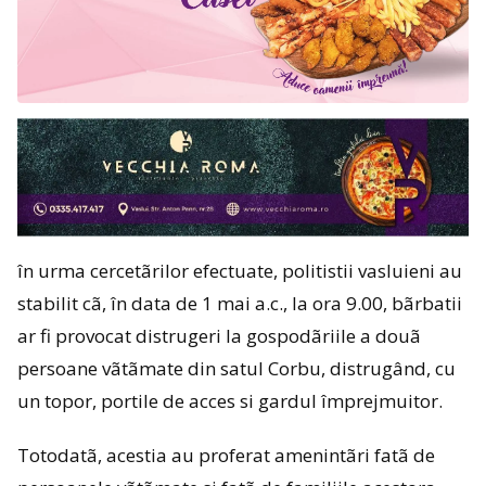
în urma cercetãrilor efectuate, politistii vasluieni au
stabilit cã, în data de 1 mai a.c., la ora 9.00, bãrbatii
ar fi provocat distrugeri la gospodãriile a douã
persoane vãtãmate din satul Corbu, distrugând, cu
un topor, portile de acces si gardul împrejmuitor.
Totodatã, acestia au proferat amenintãri fatã de