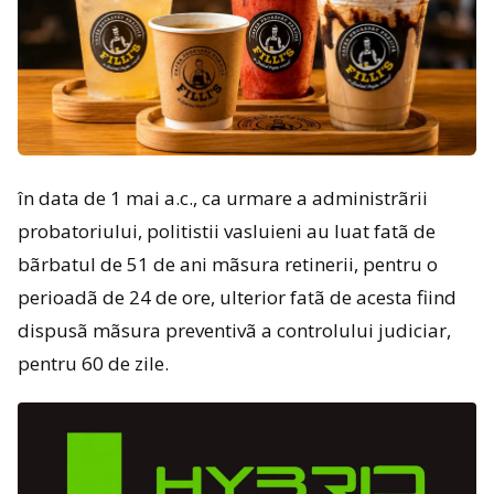
în data de 1 mai a.c., ca urmare a administrãrii
probatoriului, politistii vasluieni au luat fatã de
bãrbatul de 51 de ani mãsura retinerii, pentru o
perioadã de 24 de ore, ulterior fatã de acesta fiind
dispusã mãsura preventivã a controlului judiciar,
pentru 60 de zile.