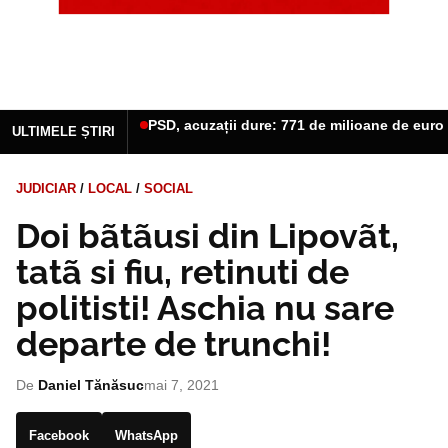
PSD, acuzații dure: 771 de milioane de euro 
ULTIMELE ȘTIRI
JUDICIAR
/
LOCAL
/
SOCIAL
Doi bãtãusi din Lipovãt,
tatã si fiu, retinuti de
politisti! Aschia nu sare
departe de trunchi!
De
Daniel Tănăsuc
mai 7, 2021
Facebook
WhatsApp