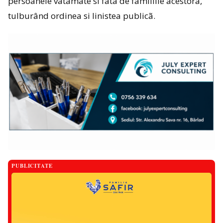
persoanele vãtãmate si fatã de familiile acestora,
tulburând ordinea si linistea publicã.
PUBLICITATE