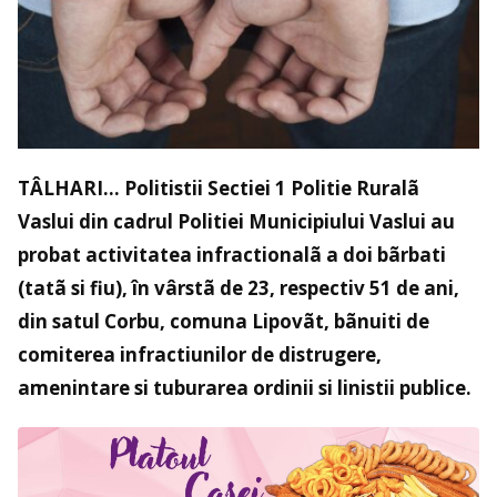
TÂLHARI… Politistii Sectiei 1 Politie Ruralã
Vaslui din cadrul Politiei Municipiului Vaslui au
probat activitatea infractionalã a doi bãrbati
(tatã si fiu), în vârstã de 23, respectiv 51 de ani,
din satul Corbu, comuna Lipovãt, bãnuiti de
comiterea infractiunilor de distrugere,
amenintare si tuburarea ordinii si linistii publice.