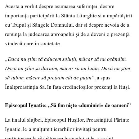
Acesta a vorbit despre asumarea suferinței, despre
importanța participării la Sfânta Liturghie și a împărtășirii
cu Trupul și Sângele Domnului, dar și despre nevoia de a
renunța la judecarea aproapelui și de a deveni o prezență
vindecătoare în societate.
„Dacă nu știm să aducem soluții, măcar să nu osândim.
Dacă nu știm să dăruim, măcar să nu luăm. Dacă nu știm
să iubim, măcar să prețuim cât de puțin”
, a spus
Înaltpreasfinția Sa, în fața credincioșilor prezenți la Huși.
Episcopul Ignatie: „Să fim niște «duminici» de oameni”
La finalul slujbei, Episcopul Hușilor, Preasfințitul Părinte
Ignatie, le-a mulțumit ierarhilor invitați pentru
participarea la sărbătoarea hramului și le-a vorbit