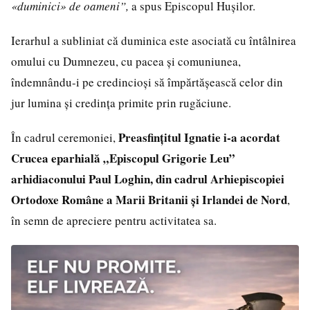
«duminici» de oameni”,
a spus Episcopul Hușilor.
Ierarhul a subliniat că duminica este asociată cu întâlnirea
omului cu Dumnezeu, cu pacea și comuniunea,
îndemnându-i pe credincioși să împărtășească celor din
jur lumina și credința primite prin rugăciune.
Preasfințitul Ignatie i-a acordat
În cadrul ceremoniei,
Crucea eparhială „Episcopul Grigorie Leu”
arhidiaconului Paul Loghin, din cadrul Arhiepiscopiei
Ortodoxe Române a Marii Britanii și Irlandei de Nord
,
în semn de apreciere pentru activitatea sa.