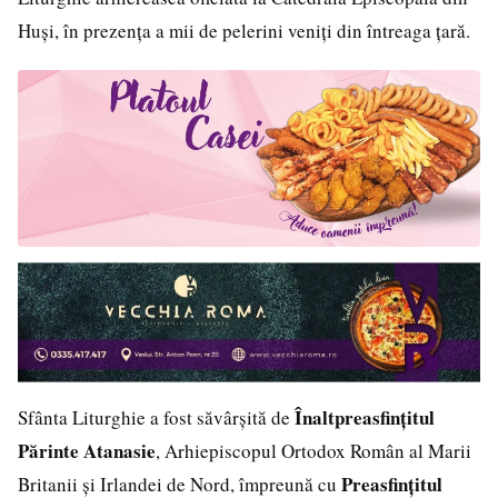
Huși, în prezența a mii de pelerini veniți din întreaga țară.
Înaltpreasfințitul
Sfânta Liturghie a fost săvârșită de
Părinte Atanasie
, Arhiepiscopul Ortodox Român al Marii
Preasfințitul
Britanii și Irlandei de Nord, împreună cu