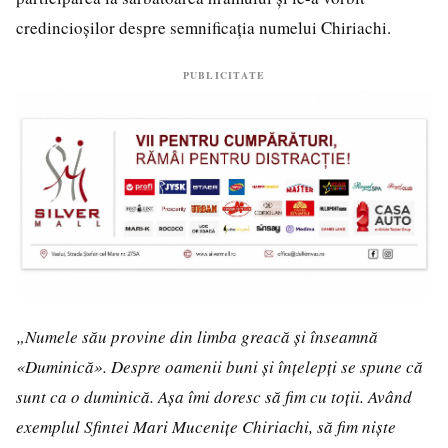
credincioșilor despre semnificația numelui Chiriachi.
PUBLICITATE
„Numele său provine din limba greacă și înseamnă
«Duminică». Despre oamenii buni și înțelepți se spune că
sunt ca o duminică. Așa îmi doresc să fim cu toții. Având
exemplul Sfintei Mari Mucenițe Chiriachi, să fim niște