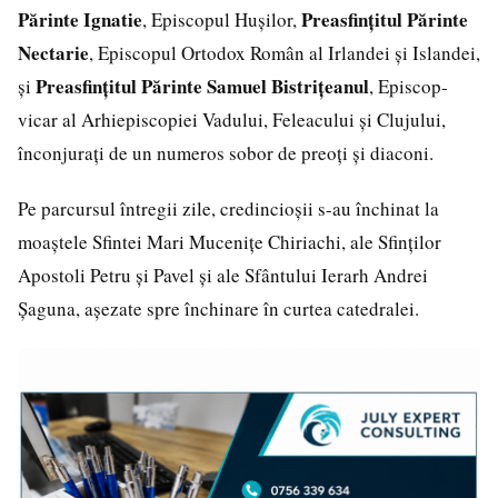
Părinte Ignatie
Preasfințitul Părinte
, Episcopul Hușilor,
Nectarie
, Episcopul Ortodox Român al Irlandei și Islandei,
Preasfințitul Părinte Samuel Bistrițeanul
și
, Episcop-
vicar al Arhiepiscopiei Vadului, Feleacului și Clujului,
înconjurați de un numeros sobor de preoți și diaconi.
Pe parcursul întregii zile, credincioșii s-au închinat la
moaștele Sfintei Mari Mucenițe Chiriachi, ale Sfinților
Apostoli Petru și Pavel și ale Sfântului Ierarh Andrei
Șaguna, așezate spre închinare în curtea catedralei.