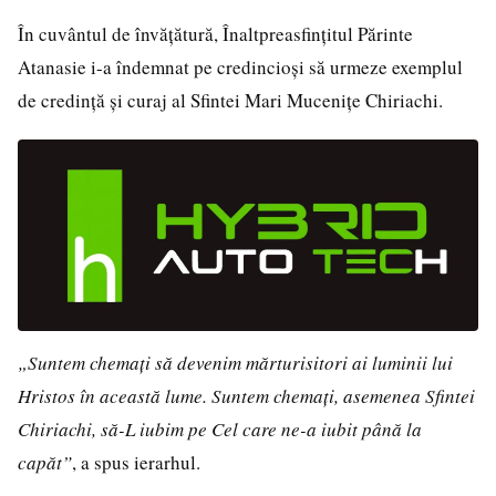
În cuvântul de învățătură, Înaltpreasfințitul Părinte
Atanasie i-a îndemnat pe credincioși să urmeze exemplul
de credință și curaj al Sfintei Mari Mucenițe Chiriachi.
„Suntem chemați să devenim mărturisitori ai luminii lui
Hristos în această lume. Suntem chemați, asemenea Sfintei
Chiriachi, să-L iubim pe Cel care ne-a iubit până la
capăt”
, a spus ierarhul.