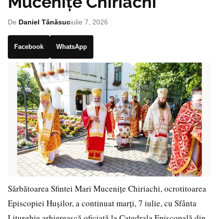
Mucenițe Chiriachi
De
Daniel Tănăsuc
iulie 7, 2026
Facebook
WhatsApp
Sărbătoarea Sfintei Mari Mucenițe Chiriachi, ocrotitoarea
Episcopiei Hușilor, a continuat marți, 7 iulie, cu Sfânta
Liturghie arhierească oficiată la Catedrala Episcopală din