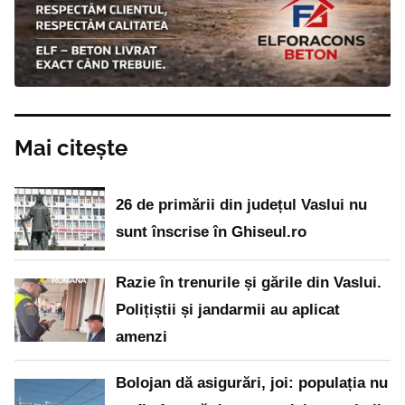
Mai citește
26 de primării din județul Vaslui nu
sunt înscrise în Ghiseul.ro
Razie în trenurile și gările din Vaslui.
Polițiștii și jandarmii au aplicat
amenzi
Bolojan dă asigurări, joi: populația nu