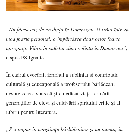
„Nu făcea caz de credința în Dumnezeu. O trăia într-un
mod foarte personal, o împărtășea doar celor foarte
apropiați. Vibra în sufletul său credința în Dumnezeu”,
a spus PS Ignatie.
În cadrul evocării, ierarhul a subliniat și contribuția
culturală și educațională a profesorului bârlădean,
despre care a spus că și-a dedicat viața formării
generațiilor de elevi și cultivării spiritului critic și al
iubirii pentru literatură.
„S-a impus în conștiința bârlădenilor și nu numai, în