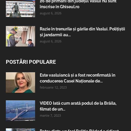
26 de primării din județul Vaslui nu sunt
înscrise în Ghiseul.ro
august 6, 2026
Razie în trenurile și gările din Vaslui. Polițiștii
și jandarmii au...
august 6, 2026
POSTĂRI POPULARE
Este vasluiancă și a fost reconfirmată în
conducerea Casei Naționale de...
februarie 12, 2023
VIDEO Iată cum arată podul de la Brăila,
filmat de un...
martie 7, 2023