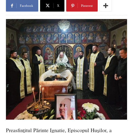
Facebook
X
Pinterest
Preasfințitul Părinte Ignatie, Episcopul Hușilor, a