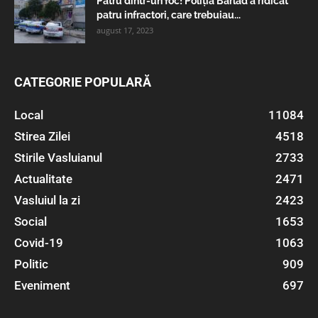
Patru dintr-un foc! Poliția Bârlad a ridicat
patru infractori, care trebuiau...
august 17, 2023
CATEGORIE POPULARĂ
Local
11084
Stirea Zilei
4518
Stirile Vasluianul
2733
Actualitate
2471
Vasluiul la zi
2423
Social
1653
Covid-19
1063
Politic
909
Eveniment
697