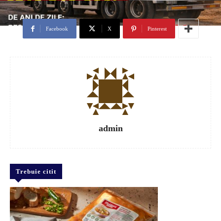
Facebook
X
Pinterest
admin
Trebuie citit