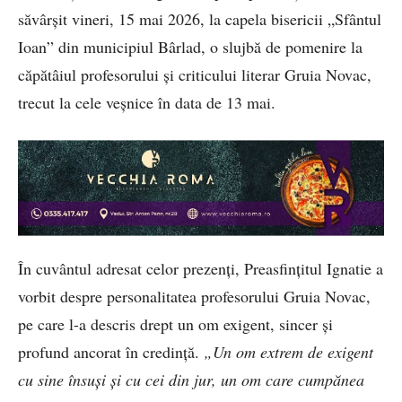
săvârșit vineri, 15 mai 2026, la capela bisericii „Sfântul
Ioan” din municipiul Bârlad, o slujbă de pomenire la
căpătâiul profesorului și criticului literar Gruia Novac,
trecut la cele veșnice în data de 13 mai.
În cuvântul adresat celor prezenți, Preasfințitul Ignatie a
vorbit despre personalitatea profesorului Gruia Novac,
pe care l-a descris drept un om exigent, sincer și
profund ancorat în credință.
„Un om extrem de exigent
cu sine însuși și cu cei din jur, un om care cumpănea