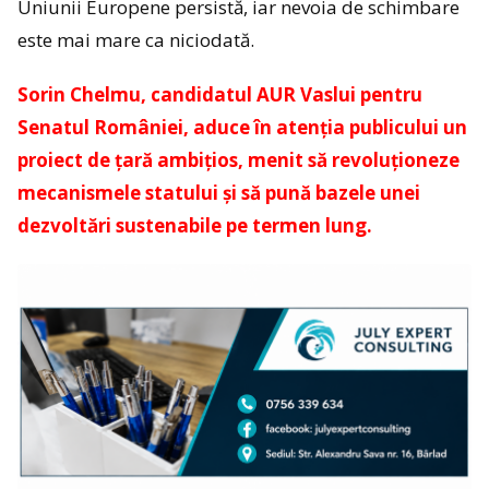
Uniunii Europene persistă, iar nevoia de schimbare
este mai mare ca niciodată.
Sorin Chelmu, candidatul AUR Vaslui pentru
Senatul României, aduce în atenția publicului un
proiect de țară ambițios, menit să revoluționeze
mecanismele statului și să pună bazele unei
dezvoltări sustenabile pe termen lung.