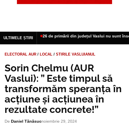
Razie în trenurile și gările din Vaslui. Poliți
ULTIMELE ȘTIRI
ELECTORAL AUR
/
LOCAL
/
STIRILE VASLUIANUL
Sorin Chelmu (AUR
Vaslui): ” Este timpul să
transformăm speranța în
acțiune și acțiunea în
rezultate concrete!”
De
Daniel Tănăsuc
noiembrie 29, 2024