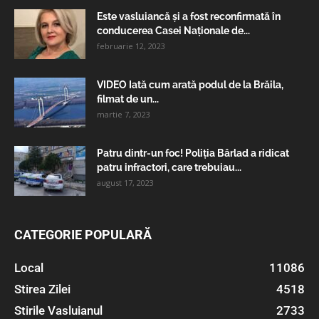
Este vasluiancă și a fost reconfirmată în
conducerea Casei Naționale de...
februarie 12, 2023
VIDEO Iată cum arată podul de la Brăila,
filmat de un...
martie 7, 2023
Patru dintr-un foc! Poliția Bârlad a ridicat
patru infractori, care trebuiau...
august 17, 2023
CATEGORIE POPULARĂ
Local
11086
Stirea Zilei
4518
Stirile Vasluianul
2733