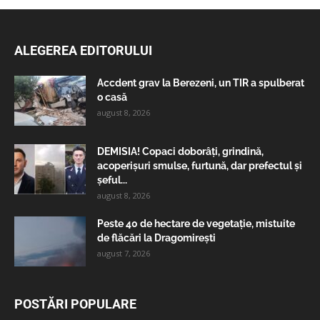
ALEGEREA EDITORULUI
Accdent grav la Berezeni, un TIR a spulberat
o casă
august 8, 2026
DEMISIA! Copaci doborâți, grindină,
acoperișuri smulse, furtună, dar prefectul și
șeful...
august 8, 2026
Peste 40 de hectare de vegetație, mistuite
de flăcări la Dragomirești
august 7, 2026
POSTĂRI POPULARE