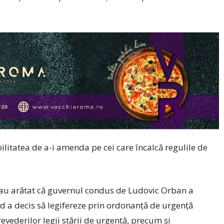
bilitatea de a-i amenda pe cei care încalcă regulile de
) au arătat că guvernul condus de Ludovic Orban a
nd a decis să legifereze prin ordonanță de urgență
vederilor legii stării de urgență, precum și