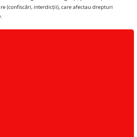
(confiscări, interdicții), care afectau drepturi
.