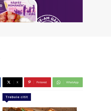
e
X
Pinterest
WhatsApp
Trebuie citit