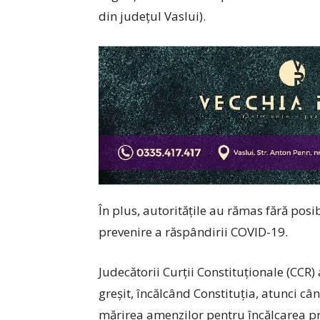
din județul Vaslui).
În plus, autoritățile au rămas fără posi
prevenire a răspândirii COVID-19.
Judecătorii Curții Constituționale (CCR
greșit, încălcând Constituția, atunci câ
mărirea amenzilor pentru încălcarea pre