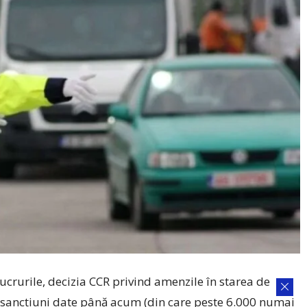
lucrurile, decizia CCR privind amenzile în starea de
e sancțiuni date până acum (din care peste 6.000 numai