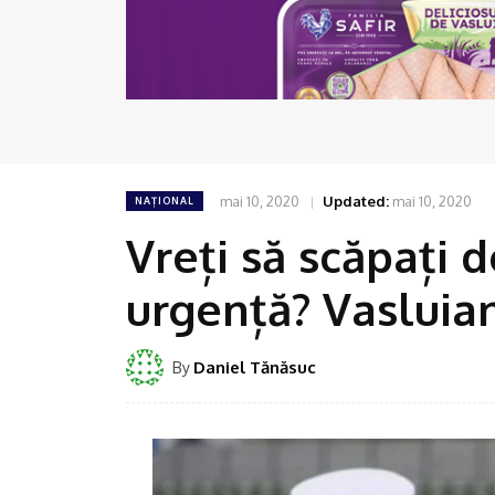
mai 10, 2020
Updated:
mai 10, 2020
NAȚIONAL
Vreți să scăpați 
urgență? Vasluian
Daniel Tănăsuc
By