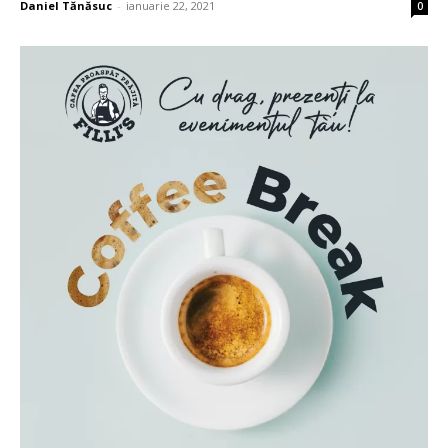
Daniel Tănăsuc
-
ianuarie 22, 2021
0