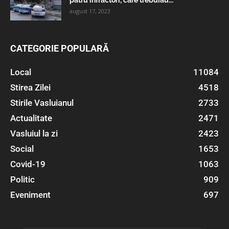
patru infractori, care trebuiau...
august 17, 2023
CATEGORIE POPULARĂ
Local
11084
Stirea Zilei
4518
Stirile Vasluianul
2733
Actualitate
2471
Vasluiul la zi
2423
Social
1653
Covid-19
1063
Politic
909
Eveniment
697