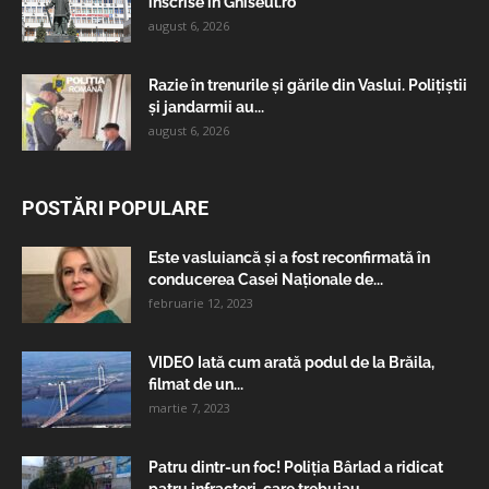
înscrise în Ghiseul.ro
august 6, 2026
Razie în trenurile și gările din Vaslui. Polițiștii
și jandarmii au...
august 6, 2026
POSTĂRI POPULARE
Este vasluiancă și a fost reconfirmată în
conducerea Casei Naționale de...
februarie 12, 2023
VIDEO Iată cum arată podul de la Brăila,
filmat de un...
martie 7, 2023
Patru dintr-un foc! Poliția Bârlad a ridicat