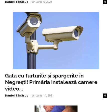
Daniel Tănăsuc
-
ianuarie 6, 2021
0
Gata cu furturile și spargerile în
Negrești! Primăria instalează camere
video...
Daniel Tănăsuc
-
ianuarie 14, 2021
0