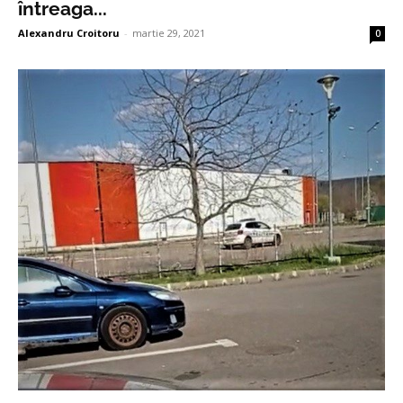
întreaga...
Alexandru Croitoru
-
martie 29, 2021
0