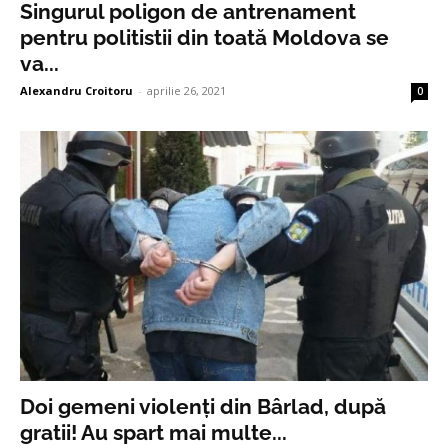
Singurul poligon de antrenament
pentru politistii din toată Moldova se
va...
Alexandru Croitoru
-
aprilie 26, 2021
0
Doi gemeni violenți din Bârlad, după
gratii! Au spart mai multe...