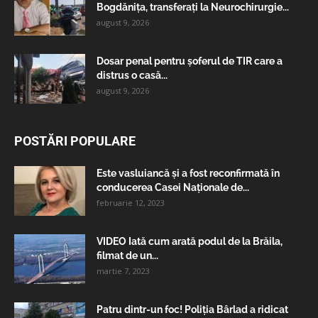
Bogdănița, transferați la Neurochirurgie...
august 9, 2026
Dosar penal pentru șoferul de TIR care a
distrus o casă...
august 9, 2026
POSTĂRI POPULARE
Este vasluiancă și a fost reconfirmată în
conducerea Casei Naționale de...
februarie 12, 2023
VIDEO Iată cum arată podul de la Brăila,
filmat de un...
martie 7, 2023
Patru dintr-un foc! Poliția Bârlad a ridicat