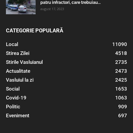
patru infractori, care trebuiau...
august 17, 2023
CATEGORIE POPULARĂ
Local
11090
Stirea Zilei
4518
Stirile Vasluianul
2735
Actualitate
2473
Vasluiul la zi
2425
Social
1653
Covid-19
1063
Politic
909
Eveniment
697