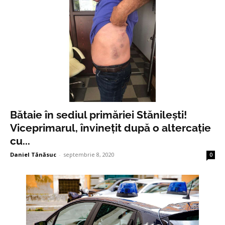
Bătaie în sediul primăriei Stănilești!
Viceprimarul, învinețit după o altercație
cu...
Daniel Tănăsuc
-
septembrie 8, 2020
0