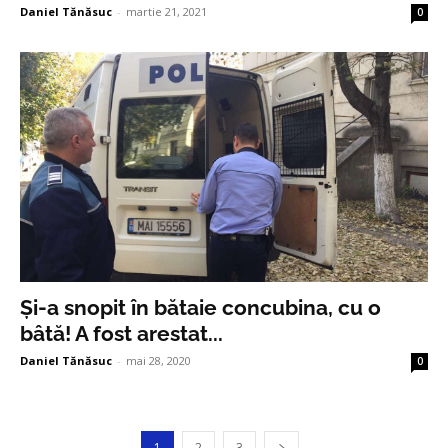
Daniel Tănăsuc
-
martie 21, 2021
0
Și-a snopit în bătaie concubina, cu o
bâtă! A fost arestat...
Daniel Tănăsuc
-
mai 28, 2020
0
1
2
3