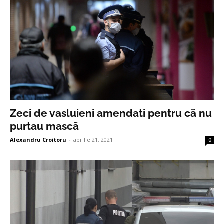
Zeci de vasluieni amendati pentru cã nu
purtau mascã
Alexandru Croitoru
-
aprilie 21, 2021
0