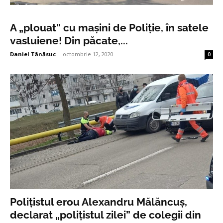
A „plouat” cu mașini de Poliție, în satele
vasluiene! Din păcate,...
Daniel Tănăsuc
-
octombrie 12, 2020
0
Polițistul erou Alexandru Mălăncuș,
declarat „polițistul zilei” de colegii din