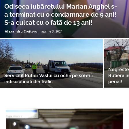
Odiseea iubãretului Marian Anghel s-
a terminat cu o condamnare de 9 ani!
S-a culcat cu o fatã de 13 ani!
Alexandru Croitoru
-
aprilie 3, 2021
Negrestea
Serviciul Rutier Vaslui cu ochii pe soferii
Rutierã î
indisciplinati din trafic
penal!