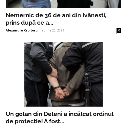
Nemernic de 36 de ani din Ivãnesti,
prins dupã ce a...
Alexandru Croitoru
-
aprilie 23, 2021
0
Un golan din Deleni a încălcat ordinul
de protecție! A fost...